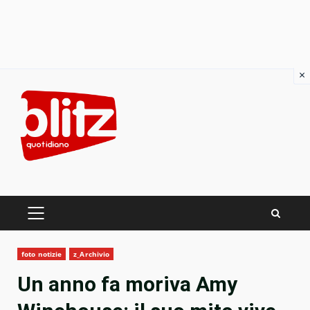
×
Skip
to
content
PRIMARY
MENU
foto notizie
z_Archivio
Un anno fa moriva Amy