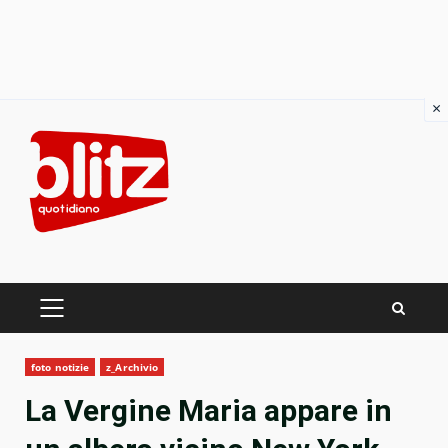
×
Skip
to
content
PRIMARY
MENU
foto notizie
z_Archivio
La Vergine Maria appare in