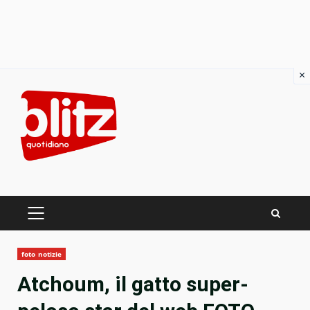
×
Skip
to
content
PRIMARY
MENU
foto notizie
Atchoum, il gatto super-