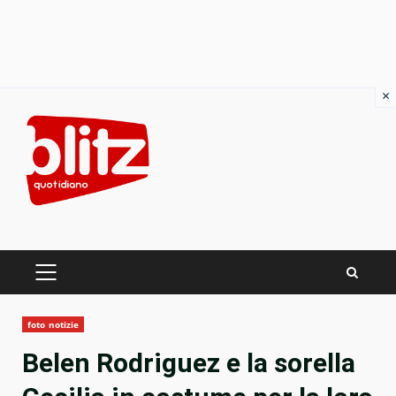
×
Skip
to
content
PRIMARY
MENU
foto notizie
Belen Rodriguez e la sorella