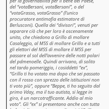
per la governabilità per il bene del Paese,
del “votaBersani, votaBersani”, o del
“votaGrasso, votaGrasso” (l’unico
procuratore antimafia estimatore di
Berlusconi). Quella dei “divisori”, venuti per
separare ciò che per loro è oscenamente
unito, che chiedono a Grillo di mollare
Casaleggio, al M5S di mollare Grillo e a tutti
gli elettori del M5S di mollare il M5S per
passare al sol dell’avvenire delle notti polari
del pdmenoelle. Quindi arrivano, di solito
nel tardo pomeriggio, i cosiddetti “ex”,
“Grillo ti ho votato ma dopo che sei passato
con il rosso con sprezzo delle istituzioni non
ti voto più”, oppure “Beppe, ti ho seguito dal
primo Vday, ma il tuo autista, si legge in
giro, è un narcotrafficante. Addio al mio
voto”. Gli “ex” si presentano anche con tutta