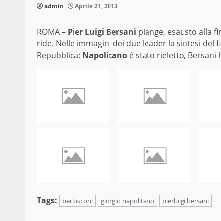
admin
Aprile 21, 2013
ROMA –
Pier Luigi Bersani
piange, esausto alla fin
ride. Nelle immagini dei due leader la sintesi del f
Repubblica:
Napolitano
è stato rieletto
, Bersani 
Tags:
berlusconi
giorgio napolitano
pierluigi bersani