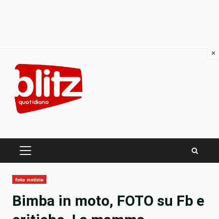
×
Skip
to
content
PRIMARY
MENU
foto notizie
Bimba in moto, FOTO su Fb e