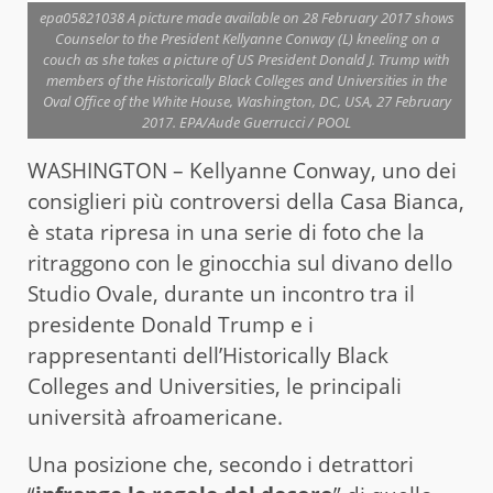
epa05821038 A picture made available on 28 February 2017 shows
Counselor to the President Kellyanne Conway (L) kneeling on a
couch as she takes a picture of US President Donald J. Trump with
members of the Historically Black Colleges and Universities in the
Oval Office of the White House, Washington, DC, USA, 27 February
2017. EPA/Aude Guerrucci / POOL
WASHINGTON – Kellyanne Conway, uno dei
consiglieri più controversi della Casa Bianca,
è stata ripresa in una serie di foto che la
ritraggono con le ginocchia sul divano dello
Studio Ovale, durante un incontro tra il
presidente Donald Trump e i
rappresentanti dell’Historically Black
Colleges and Universities, le principali
università afroamericane.
Una posizione che, secondo i detrattori