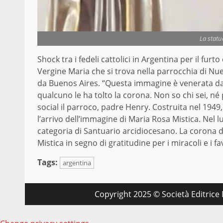
La statu
Shock tra i fedeli cattolici in Argentina per il furt
Vergine Maria che si trova nella parrocchia di Nues
da Buenos Aires. “Questa immagine è venerata da 
qualcuno le ha tolto la corona. Non so chi sei, né pe
social il parroco, padre Henry. Costruita nel 1949,
l’arrivo dell’immagine di Maria Rosa Mistica. Nel lu
categoria di Santuario arcidiocesano. La corona 
Mistica in segno di gratitudine per i miracoli e i fav
Tags:
argentina
Copyright 2025 © Società Editrice M