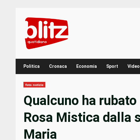
Skip
to
content
Politica
Cronaca
Economia
Sport
Video
foto notizie
Qualcuno ha rubato l
Rosa Mistica dalla 
Maria