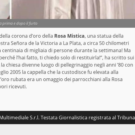
a prima e dopo il furto
o della corona d’oro della
Rosa Mistica
, una statua della
tra Señora de la Victoria a La Plata, a circa 50 chilometri
centinaia di migliaia di persone durante la settimana! Ma
rché l’hai fatto, ti chiedo solo di restituirla!”, ha scritto sui
 la chiesa divenne luogo di pellegrinaggio negli anni ’80 con
glio 2005 la cappella che la custodisce fu elevata alla
d’oro rubata era un omaggio dei parrocchiani alla Rosa
ori ricevuti.
ultimediale S.r.l. Testata Giornalistica registrata al Tribu