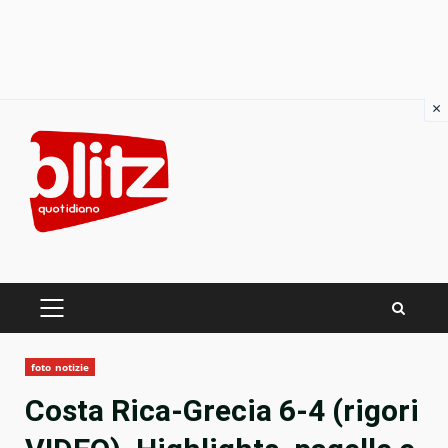
×
Skip
to
content
PRIMARY
MENU
foto notizie
Costa Rica-Grecia 6-4 (rigori