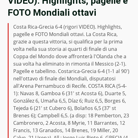
VIDEO). Highlights, pagelle e
FOTO Mondiali ottavi
Costa Rica-Grecia 6-4 (rigori VIDEO). Highlights,
pagelle e FOTO Mondiali ottavi. La Costa Rica,
grazie a questa vittoria, si qualifica per la prima
volta nella sua storia ai quarti di finale di una
Coppa del Mondo dove affronterà l'Olanda che a
sua volta ha eliminato in rimonta il Messico (2-1).
Pagelle e tabellino. Costarica-Grecia 6-4 (1-1 al 90')
nell'ottavo di finale dei Mondiali, disputatosi
all'Arena Pernambuco di Recife. COSTA RICA (5-4-
1): Navas 8, Gamboa 6 (31' st Acosta 6), Duarte 5,
González 6, Umaña 6,5, Díaz 6; Ruiz 6,5, Borges 6,
Tejeda 6 (21' st Cubero 6), Bolaños 6,5 (37' st
Brenes 6); Campbell 6,5. (a disp: 18 Pemberton, 23
Cambronero, 2 Acosta, 8 Myrie, 11 Barrantes, 12
Francis, 13 Granados, 14 Brenes, 19 Miller, 20
Calvo, 21 Urena). All.: Jorge Luis Pinto 6. GRECIA (4-