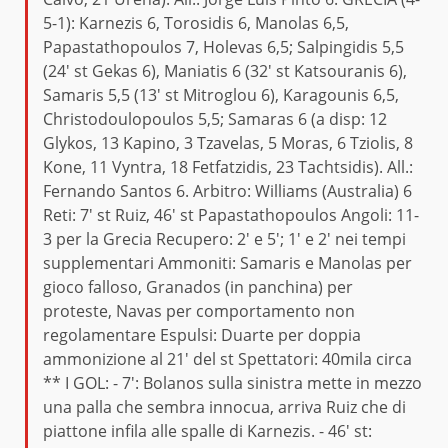
5-1): Karnezis 6, Torosidis 6, Manolas 6,5,
Papastathopoulos 7, Holevas 6,5; Salpingidis 5,5
(24' st Gekas 6), Maniatis 6 (32' st Katsouranis 6),
Samaris 5,5 (13' st Mitroglou 6), Karagounis 6,5,
Christodoulopoulos 5,5; Samaras 6 (a disp: 12
Glykos, 13 Kapino, 3 Tzavelas, 5 Moras, 6 Tziolis, 8
Kone, 11 Vyntra, 18 Fetfatzidis, 23 Tachtsidis). All.:
Fernando Santos 6. Arbitro: Williams (Australia) 6
Reti: 7' st Ruiz, 46' st Papastathopoulos Angoli: 11-
3 per la Grecia Recupero: 2' e 5'; 1' e 2' nei tempi
supplementari Ammoniti: Samaris e Manolas per
gioco falloso, Granados (in panchina) per
proteste, Navas per comportamento non
regolamentare Espulsi: Duarte per doppia
ammonizione al 21' del st Spettatori: 40mila circa
** I GOL: - 7': Bolanos sulla sinistra mette in mezzo
una palla che sembra innocua, arriva Ruiz che di
piattone infila alle spalle di Karnezis. - 46' st: