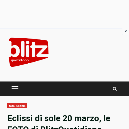
×
Skip
to
content
PRIMARY
MENU
foto notizie
Eclissi di sole 20 marzo, le