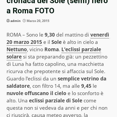
cronaca del Sole (semi) nero
a Roma FOTO
admin
Marzo 20, 2015
ROMA – Sono le
9,30
del mattino di
venerdì
20 marzo 2015
e il
Sole
è alto in cielo a
Nettuno
, vicino
Roma
.
L’eclissi parziale
solare
si sta preparando già: un pezzettino
di Luna ha fatto capolino, una macchietta
ricurva che prepotente si affaccia sul Sole.
Guardo l’eclissi da un
semplice vetrino da
saldatore
, con filtro 14, ma alle
9,45
le
nuvole offuscano il cielo
e lo sconforto è
alto. Una
eclissi parziale di Sole
come
questa non si vedeva da anni e per chi non
ci riuscirà, causa meteo avverso, la