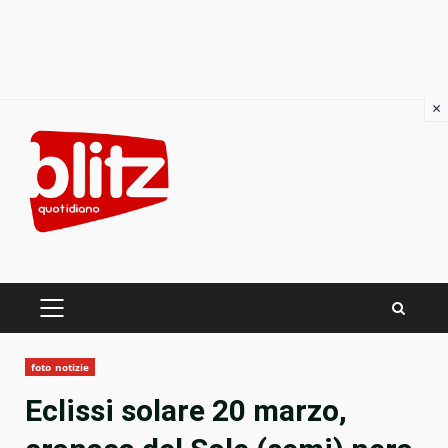
×
Skip
to
content
PRIMARY
MENU
foto notizie
Eclissi solare 20 marzo,