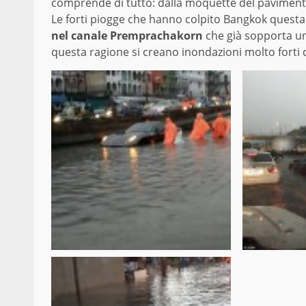
comprende di tutto: dalla moquette del pavimento a
Le forti piogge che hanno colpito Bangkok quest
nel canale Premprachakorn
che già sopporta un 
questa ragione si creano inondazioni molto forti c