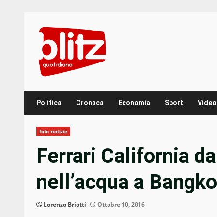
Skip
to
content
Politica
Cronaca
Economia
Sport
Video
foto notizie
Ferrari California d
nell’acqua a Bangk
Lorenzo Briotti
Ottobre 10, 2016