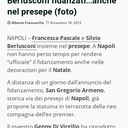
Berlusconi fidanzati…anche
nel presepe (foto)
Alberto Francavilla
Dicembre 18, 2012
NAPOLI –
Francesca Pascale
e
Silvio
Berlusconi
insieme nel
presepe
. A
Napoli
non hanno perso tempo per rendere
“ufficiale” il fidanzamento anche nelle
decorazioni per il
Natale
.
A distanza di un giorno dall’annuncio del
fidanzamento,
San Gregorio Armeno
,
storica via dei presepi di
Napoli
, già
propone la statuina in terracotta della neo
compagna dell’ex premier.
Il maestro
Genny Di Virgilio
ha riprodotto