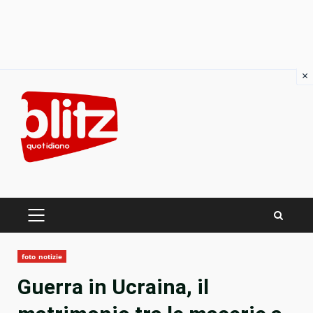
×
Skip
to
content
PRIMARY
MENU
foto notizie
Guerra in Ucraina, il