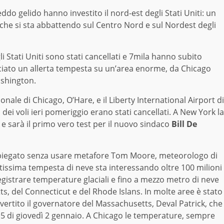
ddo gelido hanno investito il nord-est degli Stati Uniti: un
che si sta abbattendo sul Centro Nord e sul Nordest degli
li Stati Uniti sono stati cancellati e 7mila hanno subito
anciato un allerta tempesta su un’area enorme, da Chicago
ashington.
ionale di Chicago, O’Hare, e il Liberty International Airport di
ei voli ieri pomeriggio erano stati cancellati. A New York la
sarà il primo vero test per il nuovo sindaco
Bill De
iegato senza usare metafore Tom Moore, meteorologo di
tissima tempesta di neve sta interessando oltre 100 milioni
egistrare temperature glaciali e fino a mezzo metro di neve
s, del Connecticut e del Rhode Islans. In molte aree è stato
vvertito il governatore del Massachusetts, Deval Patrick, che
e 15 di giovedì 2 gennaio. A Chicago le temperature, sempre