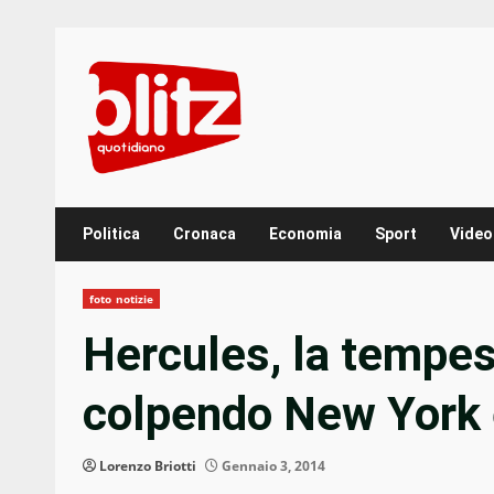
Skip
to
content
Politica
Cronaca
Economia
Sport
Video
foto notizie
Hercules, la tempes
colpendo New York e
Lorenzo Briotti
Gennaio 3, 2014