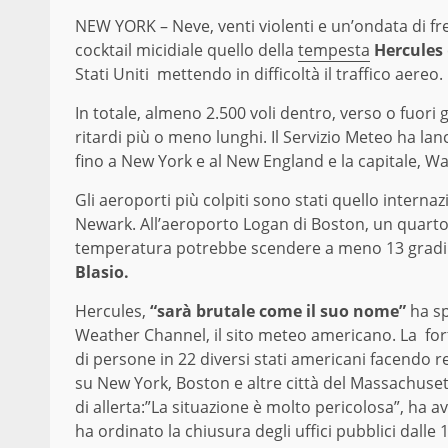
NEW YORK – Neve, venti violenti e un’ondata di fre
cocktail micidiale quello della
tempesta
Hercules
Stati Uniti mettendo in difficoltà il traffico aereo.
In totale, almeno 2.500 voli dentro, verso o fuori g
ritardi più o meno lunghi. Il Servizio Meteo ha l
fino a New York e al New England e la capitale, W
Gli aeroporti più colpiti sono stati quello internaz
Newark. All’aeroporto Logan di Boston, un quarto d
temperatura potrebbe scendere a meno 13 gradi e 
Blasio.
Hercules,
“sarà brutale come il suo nome”
ha sp
Weather Channel, il sito meteo americano. La for
di persone in 22 diversi stati americani facendo r
su New York, Boston e altre città del Massachusett
di allerta:”La situazione è molto pericolosa”, ha a
ha ordinato la chiusura degli uffici pubblici dall