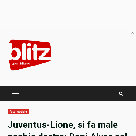
×
Skip
to
content
PRIMARY
MENU
foto notizie
Juventus-Lione, si fa male