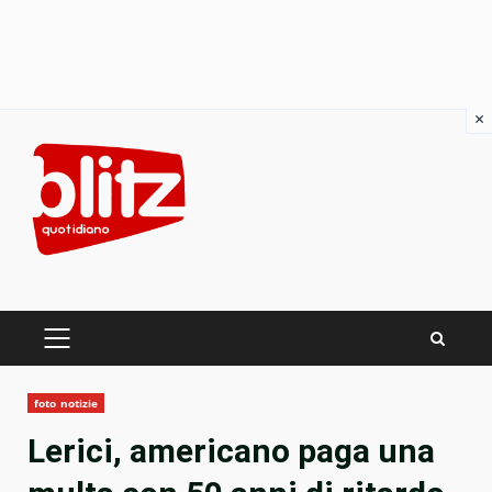
×
Skip
to
content
PRIMARY
MENU
foto notizie
Lerici, americano paga una