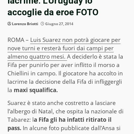
lacrime. L’Uruguay lo
accoglie da eroe FOTO
Lorenzo Briotti
Giugno 27, 2014
ROMA –
Luis Suarez non potrà giocare per
nove turni e resterà fuori dai campi per
almeno quattro mesi.
A deciderlo è stata la
Fifa per punirlo per aver inflitto il morso a
Chiellini in campo. Il giocatore ha accolto in
lacrime la decisione della Fifa di infliggergli
la
maxi squalifica.
Suarez è stato anche costretto a lasciare
l’albergo di Natal, che ospita la nazionale di
Tabarez: l
a Fifa gli ha infatti ritirato il
pass.
In alcune foto pubblicate dall’Ansa si