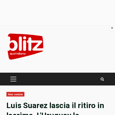
×
Skip
to
content
PRIMARY
MENU
foto notizie
Luis Suarez lascia il ritiro in