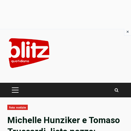
×
Skip
to
content
PRIMARY
MENU
foto notizie
Michelle Hunziker e Tomaso