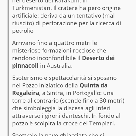
nel deserto del Karakum, in
Turkmenistan. Il cratere ha però origine
artificiale: deriva da un tentativo (mal
riuscito) di perforazione per la ricerca di
petrolio
Arrivano fino a quattro metri le
misteriose formazioni rocciose che
rendono inconfondibile il
Deserto dei
pinnacoli
in Australia.
Esoterismo e spettacolarità si sposano
nel Pozzo iniziatico della
Quinta da
Regaleira
, a Sintra, in Portogallo: una
torre al contrario (scende fino a 30 metri)
che simboleggia la discesa agli inferi
attraverso i gironi danteschi. In fondo al
pozzo è scolpita la croce dei Templari.
Spettrale la nave ghiacciata che si