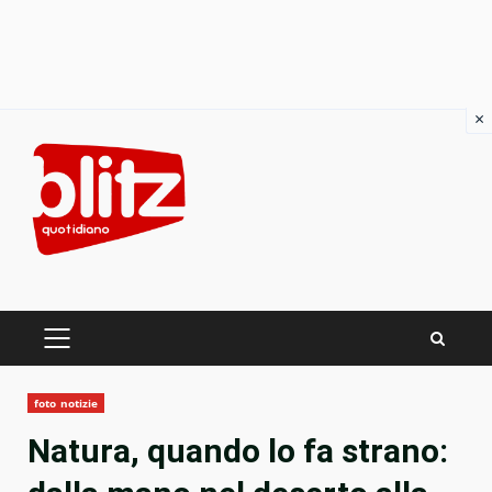
×
Skip
to
content
PRIMARY
MENU
foto notizie
Natura, quando lo fa strano: