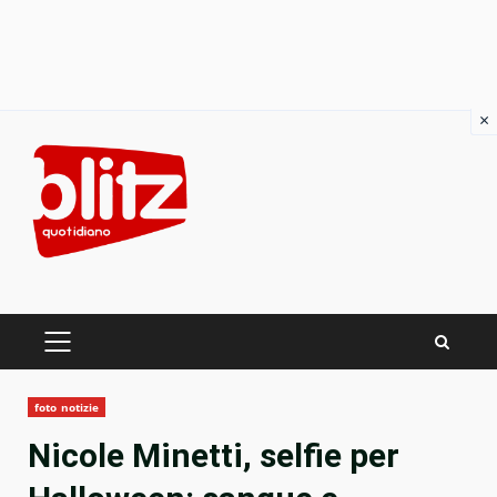
×
Skip
to
content
PRIMARY
MENU
foto notizie
Nicole Minetti, selfie per