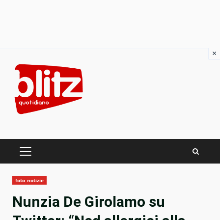
×
Skip
to
content
PRIMARY
MENU
foto notizie
Nunzia De Girolamo su