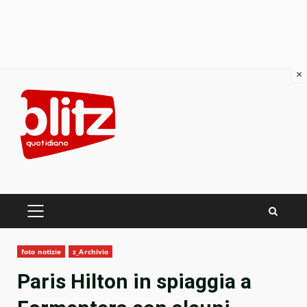
×
Skip
to
content
PRIMARY
MENU
foto notizie
z_Archivio
Paris Hilton in spiaggia a