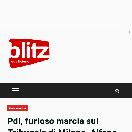
×
Skip
to
content
PRIMARY
MENU
foto notizie
Pdl, furioso marcia sul