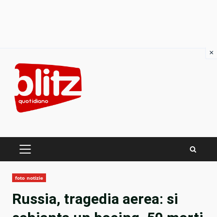
×
Skip
to
content
PRIMARY
MENU
foto notizie
Russia, tragedia aerea: si