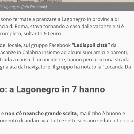
di Lagonegro (foto Facebook)
i sono fermate a pranzare a Lagonegro in provincia di
incia di Roma, stava tornando a casa dalle vacanze e si è
 completo, soltanto 60 euro.
 del locale, sul gruppo Facebook
“Ladispoli città”
da
canze in Calabria insieme ad alcuni suoi amici e parenti,
ostrada a causa di un incidente, hanno percorso una strada
egnalata dal navigatore. Il gruppo ha notato la “Locanda Da
io: a Lagonegro in 7 hanno
 e
non c’è neanche grande scelta,
ma il cibo è buono e
 momento di andare via: tutti e sette si erano seduti intorno a
o.