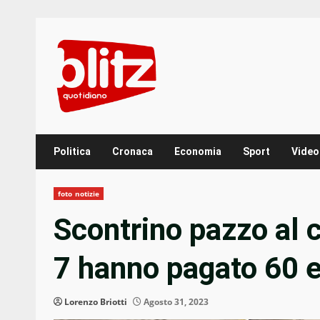
Skip
to
content
Politica
Cronaca
Economia
Sport
Video
foto notizie
Scontrino pazzo al c
7 hanno pagato 60 e
Lorenzo Briotti
Agosto 31, 2023