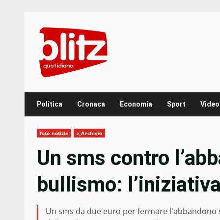
Skip
to
content
Politica
Cronaca
Economia
Sport
Video
foto notizie
z_Archivio
Un sms contro l’abb
bullismo: l’iniziativ
Un sms da due euro per fermare l'abbandono scola