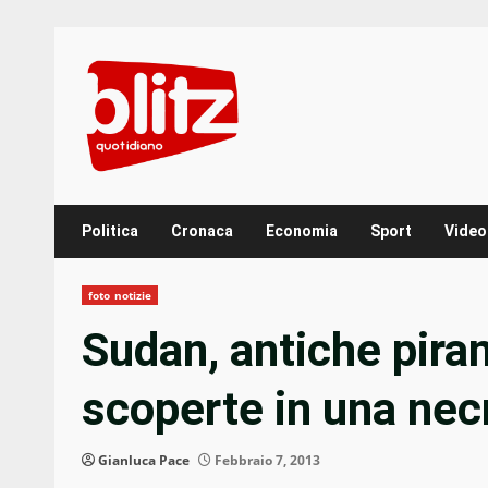
Skip
to
content
Politica
Cronaca
Economia
Sport
Video
foto notizie
Sudan, antiche pira
scoperte in una necr
Gianluca Pace
Febbraio 7, 2013