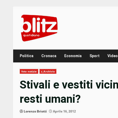
Skip
to
content
Politica
Cronaca
Economia
Sport
Video
foto notizie
z_Archivio
Stivali e vestiti vici
resti umani?
Lorenzo Briotti
Aprile 16, 2012