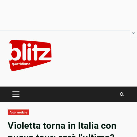
×
Skip
to
content
PRIMARY
MENU
foto notizie
Violetta torna in Italia con