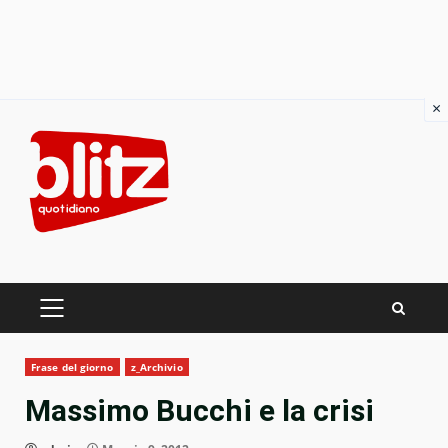
×
Skip
to
content
PRIMARY
MENU
Frase del giorno
z_Archivio
Massimo Bucchi e la crisi