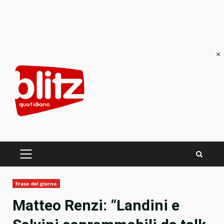
×
Skip
to
content
PRIMARY
MENU
Frase del giorno
Matteo Renzi: “Landini e