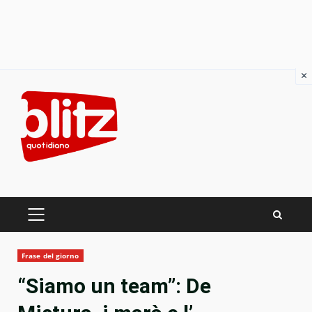
×
Skip
to
content
PRIMARY
MENU
Frase del giorno
“Siamo un team”: De