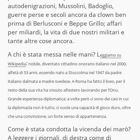
autodenigrazioni, Mussolini, Badoglio,
guerre perse e secoli ancora da clown ben
prima di Berlusconi e Beppe Grillo; affari
per miliardi, la vita di due nostri militari e
tante altre cose ancora.
A chi è stata messa nelle mani? L
eggiamo su
:
Wikipedia
nobile, diventato cittadino onorario italiano nel 2000,
all’età di 53 anni, essendo nato a Stoccolma nel 1947 da padre
italiano dalmata e madre svedese. A Roma ha fatto il liceo, per il
resto della sua vita ha vissuto all’estero lavorando per l’Onu.
Grande esperienza diplomatica: a volte però ci sono dei casi in cui
la diplomazia non è tutto, ci vuole una capacità di gioco duro, oltre
che una convinzione, un forte senso di appartenenza.
Come è stata condotta la vicenda dei marò?
A leggere i giornali, di destra come di