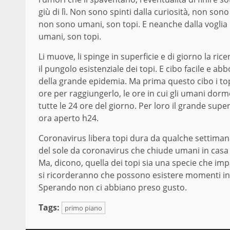
giù di lì. Non sono spinti dalla curiosità, non son
non sono umani, son topi. E neanche dalla voglia 
umani, son topi.
Li muove, li spinge in superficie e di giorno la ric
il pungolo esistenziale dei topi. E cibo facile e a
della grande epidemia. Ma prima questo cibo i t
ore per raggiungerlo, le ore in cui gli umani dormon
tutte le 24 ore del giorno. Per loro il grande supe
ora aperto h24.
Coronavirus libera topi dura da qualche settimana,
del sole da coronavirus che chiude umani in casa
Ma, dicono, quella dei topi sia una specie che im
si ricorderanno che possono esistere momenti in cui
Sperando non ci abbiano preso gusto.
Tags:
primo piano