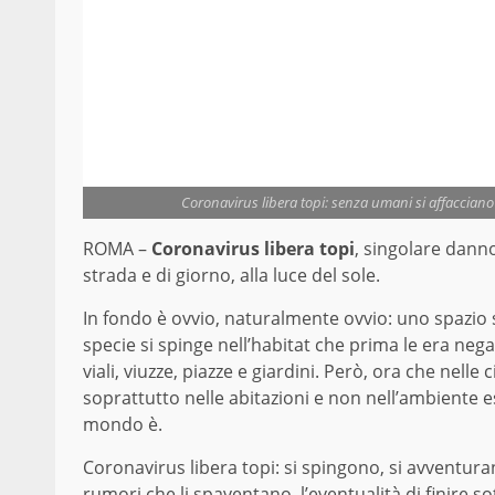
Coronavirus libera topi: senza umani si affacciano
ROMA –
Coronavirus libera topi
, singolare danno
strada e di giorno, alla luce del sole.
In fondo è ovvio, naturalmente ovvio: uno spazio si
specie si spinge nell’habitat che prima le era neg
viali, viuzze, piazze e giardini. Però, ora che nelle
soprattutto nelle abitazioni e non nell’ambiente 
mondo è.
Coronavirus libera topi: si spingono, si avventura
rumori che li spaventano, l’eventualità di finire s