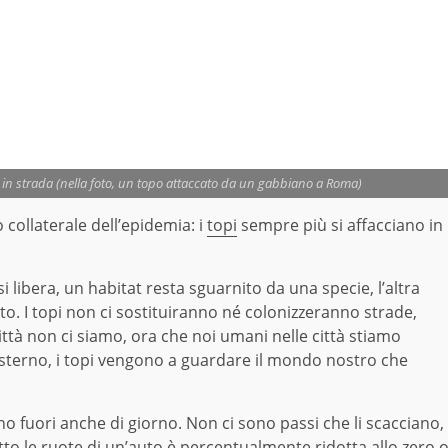
 in strada (nella foto, un topo attaccato da un gabbiano a Roma)
 collaterale dell’epidemia: i
topi
sempre più si affacciano in
 libera, un habitat resta sguarnito da una specie, l’altra
ato. I topi non ci sostituiranno né colonizzeranno strade,
 città non ci siamo, ora che noi umani nelle città stiamo
esterno, i topi vengono a guardare il mondo nostro che
no fuori anche di giorno. Non ci sono passi che li scacciano,
otto le ruote di un’auto è percentualmente ridotta allo zero 