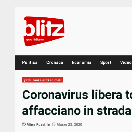
Skip
to
content
Politica
Cronaca
Economia
Sport
Video
gatti, cani e altri animali
Coronavirus libera t
affacciano in strada
Mino Fuccillo
Marzo 23, 2020