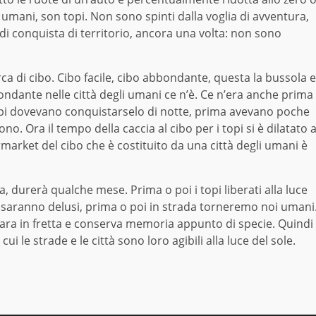
o umani, son topi. Non sono spinti dalla voglia di avventura,
di conquista di territorio, ancora una volta: non sono
erca di cibo. Cibo facile, cibo abbondante, questa la bussola e
bbondante nelle città degli umani ce n’è. Ce n’era anche prima
opi dovevano conquistarselo di notte, prima avevano poche
o. Ora il tempo della caccia al cibo per i topi si è dilatato 
rmarket del cibo che è costituito da una città degli umani è
 durerà qualche mese. Prima o poi i topi liberati alla luce
 saranno delusi, prima o poi in strada torneremo noi umani
para in fretta e conserva memoria appunto di specie. Quindi
 le strade e le città sono loro agibili alla luce del sole.