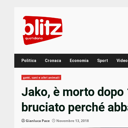
Skip
to
content
Politica
Cronaca
Economia
Sport
Video
gatti, cani e altri animali
Jako, è morto dopo 1
bruciato perché abb
Gianluca Pace
Novembre 13, 2018