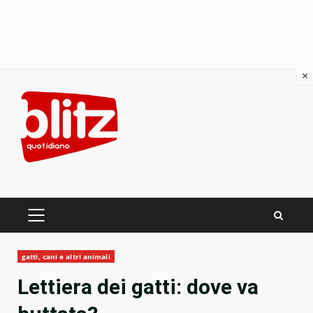
×
Skip
to
content
PRIMARY
MENU
gatti, cani e altri animali
Lettiera dei gatti: dove va