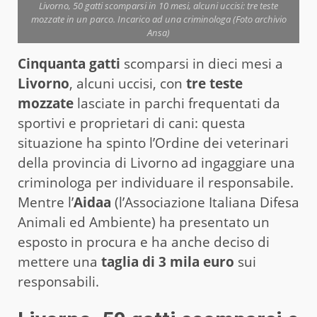
Livorno, 50 gatti scomparsi in 10 mesi, alcuni uccisi: tre teste
mozzate in un parco. Incarico ad una criminologa (Foto archivio
Ansa)
Cinquanta gatti
scomparsi in dieci mesi a
Livorno
, alcuni uccisi, con
tre teste
mozzate
lasciate in parchi frequentati da
sportivi e proprietari di cani: questa
situazione ha spinto l’Ordine dei veterinari
della provincia di Livorno ad ingaggiare una
criminologa per individuare il responsabile.
Mentre l’
Aidaa
(l’Associazione Italiana Difesa
Animali ed Ambiente) ha presentato un
esposto in procura e ha anche deciso di
mettere una
taglia di 3 mila euro
sui
responsabili.