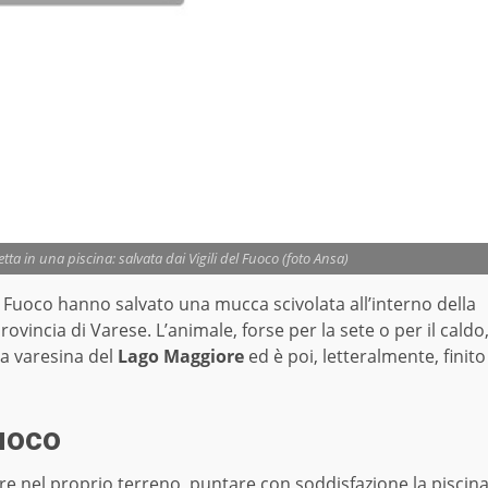
ta in una piscina: salvata dai Vigili del Fuoco (foto Ansa)
l Fuoco hanno salvato una mucca scivolata all’interno della
provincia di Varese. L’animale, forse per la sete o per il caldo
da varesina del
Lago Maggiore
ed è poi, letteralmente, finito
Fuoco
e nel proprio terreno, puntare con soddisfazione la piscin