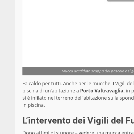
Mucca accaldata scappa dal pascolo e si get
Fa
caldo per tutti.
Anche per le mucche. I Vigili de
piscina di un’abitazione a
Porto Valtravaglia
, in 
si è infilato nel terreno dell’abitazione sulla spon
in piscina.
L’intervento dei Vigili del 
Dopo attimi di stupore – vedere una mucca entrar