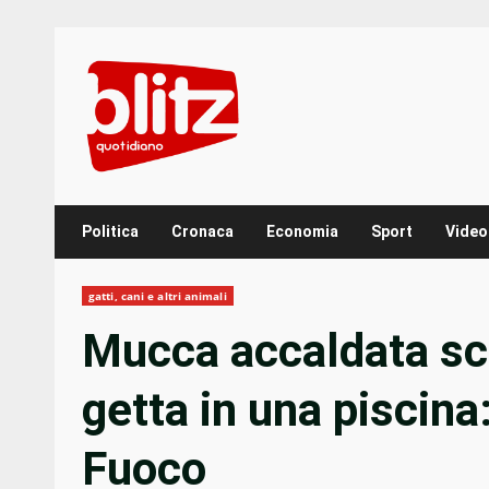
Skip
to
content
Politica
Cronaca
Economia
Sport
Video
gatti, cani e altri animali
Mucca accaldata sca
getta in una piscina:
Fuoco