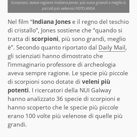
Scorpioni, aveva ragione Indiana Jones: più sono grandi e meglio è,
piccoli più velenosi FOTO ANSA
Nel film “
Indiana Jones
e il regno del teschio
di cristallo”, Jones sostiene che “quando si
tratta di
scorpioni
, più sono grandi, meglio
è”. Secondo quanto riportato dal
Daily Mail
,
gli scienziati hanno dimostrato che
l’immaginario professore di archeologia
aveva sempre ragione. Le specie più piccole
di scorpioni sono dotate di
veleni più
potenti
. I ricercatori della NUI Galway
hanno analizzato 36 specie di scorpioni e
hanno scoperto che le specie più piccole
erano 100 volte più velenose di quelle più
grandi.