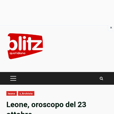
×
Skip
to
content
PRIMARY
MENU
leone
z_Archivio
Leone, oroscopo del 23