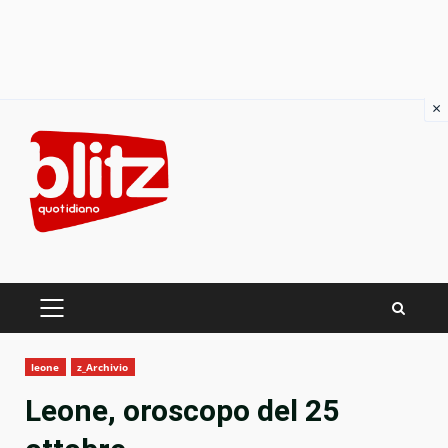
×
Skip
to
content
PRIMARY
MENU
leone
z_Archivio
Leone, oroscopo del 25