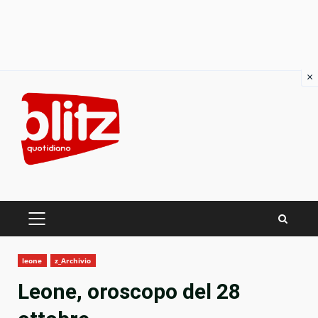
×
Skip
to
content
PRIMARY
MENU
leone
z_Archivio
Leone, oroscopo del 28