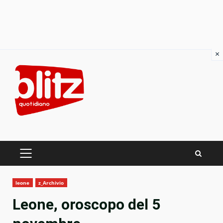
×
Skip
to
content
PRIMARY
MENU
leone
z_Archivio
Leone, oroscopo del 5