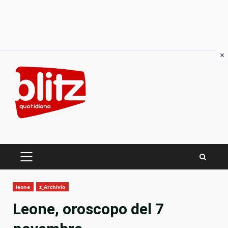
×
Skip
to
content
PRIMARY
MENU
leone
z_Archivio
Leone, oroscopo del 7