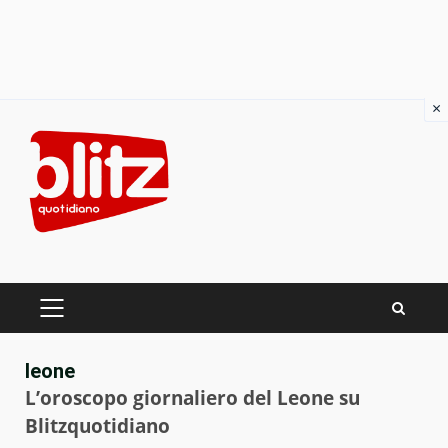
×
Skip
to
content
PRIMARY
MENU
leone
L’oroscopo giornaliero del Leone su
Blitzquotidiano