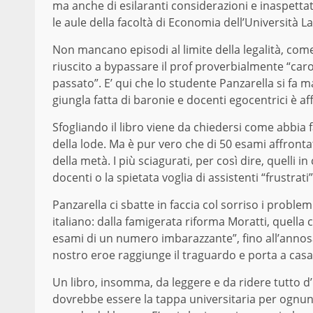
ma anche di esilaranti considerazioni e inaspetta
le aule della facoltà di Economia dell’Università 
Non mancano episodi al limite della legalità, com
riuscito a bypassare il prof proverbialmente “ca
passato”. E’ qui che lo studente Panzarella si fa 
giungla fatta di baronie e docenti egocentrici è af
Sfogliando il libro viene da chiedersi come abbia 
della lode. Ma è pur vero che di 50 esami affrontat
della metà. I più sciagurati, per così dire, quelli i
docenti o la spietata voglia di assistenti “frustrati
Panzarella ci sbatte in faccia col sorriso i problem
italiano: dalla famigerata riforma Moratti, quella c
esami di un numero imbarazzante”, fino all’annosa 
nostro eroe raggiunge il traguardo e porta a casa
Un libro, insomma, da leggere e da ridere tutto d
dovrebbe essere la tappa universitaria per ognuno