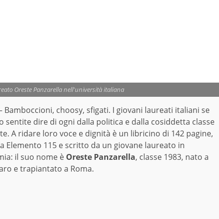
eato Oreste Panzarella nell'università italiana
Bamboccioni, choosy, sfigati. I giovani laureati italiani se
 sentite dire di ogni dalla politica e dalla cosiddetta classe
te. A ridare loro voce e dignità è un libricino di 142 pagine,
a Elemento 115 e scritto da un giovane laureato in
ia: il suo nome è
Oreste Panzarella
, classe 1983, nato a
aro e trapiantato a Roma.