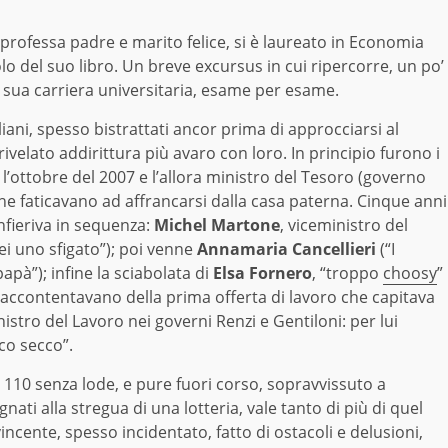
 professa padre e marito felice, si è laureato in Economia
lo del suo libro. Un breve excursus in cui ripercorre, un po’
la sua carriera universitaria, esame per esame.
liani, spesso bistrattati ancor prima di approcciarsi al
rivelato addirittura più avaro con loro. In principio furono i
a l’ottobre del 2007 e l’allora ministro del Tesoro (governo
 che faticavano ad affrancarsi dalla casa paterna. Cinque anni
nfieriva in sequenza:
Michel Martone
, viceministro del
ei uno sfigato”); poi venne
Annamaria Cancellieri
(“I
apà”); infine la sciabolata di
Elsa Fornero
, “troppo
choosy
”
 si accontentavano della prima offerta di lavoro che capitava
istro del Lavoro nei governi Renzi e Gentiloni: per lui
co secco”.
n 110 senza lode, e pure fuori corso, sopravvissuto a
gnati alla stregua di una lotteria, vale tanto di più di quel
incente, spesso incidentato, fatto di ostacoli e delusioni,