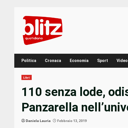
Skip
to
content
Politica
Cronaca
Economia
Sport
Video
Libri
110 senza lode, odi
Panzarella nell’univ
Daniela Lauria
Febbraio 13, 2019