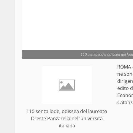
110 senza lode, odissea del laur
ROMA – 
ne sono
dirigen
edito d
Econom
Catanz
110 senza lode, odissea del laureato
Oreste Panzarella nell’università
italiana