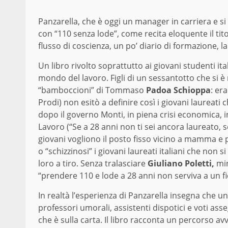
Panzarella, che è oggi un manager in carriera e si
con “110 senza lode”, come recita eloquente il tito
flusso di coscienza, un po’ diario di formazione, 
Un libro rivolto soprattutto ai giovani studenti ita
mondo del lavoro. Figli di un sessantotto che si è 
“bamboccioni” di Tommaso
Padoa Schioppa
: er
Prodi) non esitò a definire così i giovani laureati
dopo il governo Monti, in piena crisi economica, i
Lavoro (“Se a 28 anni non ti sei ancora laureato, s
giovani vogliono il posto fisso vicino a mamma e p
o “schizzinosi” i giovani laureati italiani che non
loro a tiro. Senza tralasciare
Giuliano Poletti,
min
“prendere 110 e lode a 28 anni non serviva a un fi
In realtà l’esperienza di Panzarella insegna che u
professori umorali, assistenti dispotici e voti asse
che è sulla carta. Il libro racconta un percorso avv