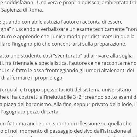
te soddisfazioni. Una vera e propria odissea, ambientata tra
La Sapienza di Roma.
e quando con abile astuzia l’autore racconta di essere
rogna” riuscendo a verbalizzare un esame tecnicamente “non
maturo e apprende che l’unico modo per districarsi in quella
filare l’ingegno più che concentrarsi sulla preparazione.
fatto uno studente così “sventurato” ad arrivare alla soglia
i, fra triennale e specialistica, l’autore ce ne racconta meno
n cui si è fatto le ossa fronteggiando gli umori altalenanti dei
” di affermare il proprio ego.
i cruciali e troppo spesso taciuti del sistema universitario
he ci ha costretti all’ineluttabile 3+2 “creando sotto esami d
piaga del baronismo. Alla fine, seppur privato della lode, il
 l’agognato pezzo di carta.
’un fiato ma anche uno spunto di riflessione su quella che
 di noi, momento di passaggio decisivo dall’istruzione al