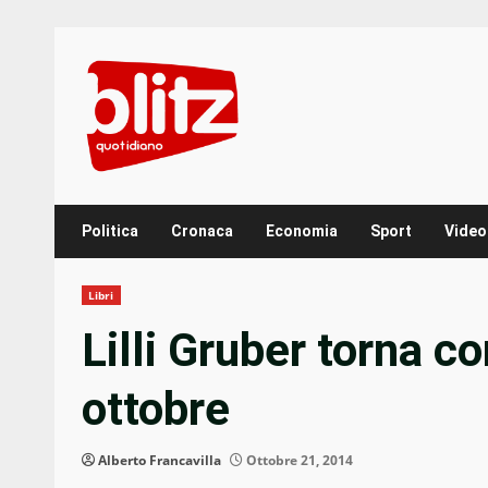
Skip
to
content
Politica
Cronaca
Economia
Sport
Video
Libri
Lilli Gruber torna co
ottobre
Alberto Francavilla
Ottobre 21, 2014