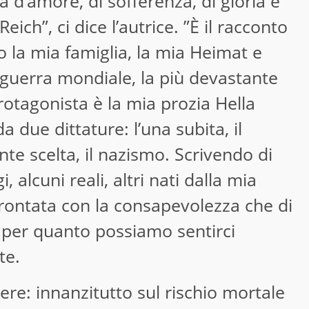
 d’amore, di sofferenza, di gloria e
eich”, ci dice l’autrice. ”È il racconto
o la mia famiglia, la mia Heimat e
 guerra mondiale, la più devastante
protagonista è la mia prozia Hella
da due dittature: l’una subita, il
nte scelta, il nazismo. Scrivendo di
gi, alcuni reali, altri nati dalla mia
ontata con la consapevolezza che di
, per quanto possiamo sentirci
te.
tere: innanzitutto sul rischio mortale