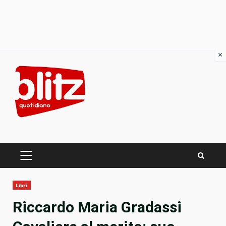
×
Skip
to
content
PRIMARY
MENU
Libri
Riccardo Maria Gradassi