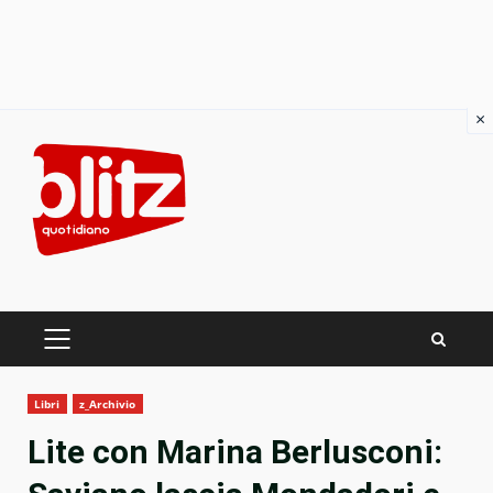
×
Skip
to
content
PRIMARY
MENU
Libri
z_Archivio
Lite con Marina Berlusconi: